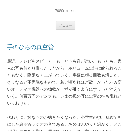
コ
ン
テ
7080records
ン
ツ
へ
メニュー
ス
キ
ッ
プ
手のひらの真空管
最近、テレビもスピーカーも、どうも音が遠い。もっとも、家
人の耳も似たり寄ったりだから、ボリュームは誰に叱られるこ
ともなく、際限なく上がっていく。字幕に頼る回数も増えた。
そうなると不思議なもので、若い頃あれほど欲しかったバカ高
いオーディオ機器への物欲が、潮が引くようにすうっと消えて
いく。何百万円のアンプも、いまの私の耳には宝の持ち腐れと
いうわけだ。
代わりに、妙なものが聴きたくなった。小学生の頃、初めて耳
にした真空管ラジオの音である。あのぼんやりと温かく、どこ