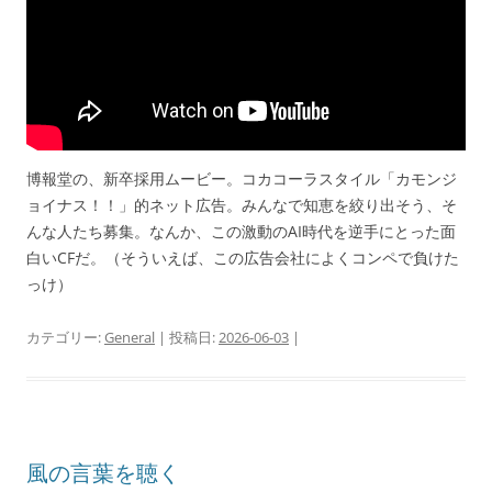
博報堂の、新卒採用ムービー。コカコーラスタイル「カモンジ
ョイナス！！」的ネット広告。みんなで知恵を絞り出そう、そ
んな人たち募集。なんか、この激動のAI時代を逆手にとった面
白いCFだ。（そういえば、この広告会社によくコンペで負けた
っけ）
カテゴリー:
General
| 投稿日:
2026-06-03
|
風の言葉を聴く