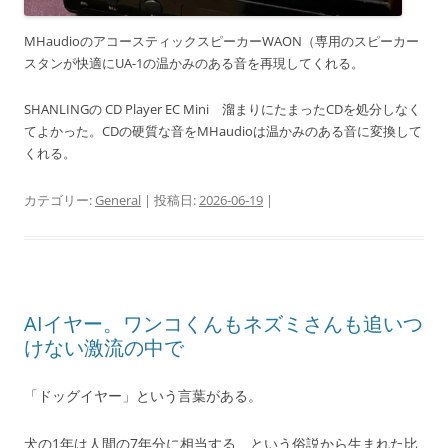
MHaudioのアコースティックスピーカーWAON（専用のスピーカー
スタンが快適にUA-1の温かみのある音を再現してくれる。
SHANLINGの CD Player EC Mini 溜まりにたまったCDを処分しなく
てよかった。CDの硬質な音をMHaudioは温かみのある音に変換して
くれる。
カテゴリー:
General
| 投稿日:
2026-06-19
|
AIイヤー。ワンコくんもネズミさんも追いつ
けない激流の中で
「ドッグイヤー」という言葉がある。
犬の1年は人間の7年分に相当する、という俗説から生まれた比