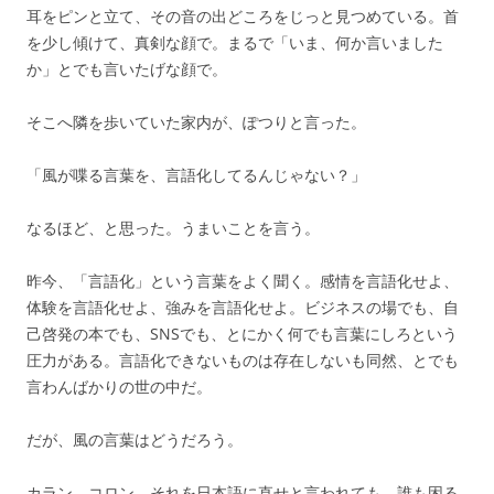
耳をピンと立て、その音の出どころをじっと見つめている。首
を少し傾けて、真剣な顔で。まるで「いま、何か言いました
か」とでも言いたげな顔で。
そこへ隣を歩いていた家内が、ぽつりと言った。
「風が喋る言葉を、言語化してるんじゃない？」
なるほど、と思った。うまいことを言う。
昨今、「言語化」という言葉をよく聞く。感情を言語化せよ、
体験を言語化せよ、強みを言語化せよ。ビジネスの場でも、自
己啓発の本でも、SNSでも、とにかく何でも言葉にしろという
圧力がある。言語化できないものは存在しないも同然、とでも
言わんばかりの世の中だ。
だが、風の言葉はどうだろう。
カラン、コロン。それを日本語に直せと言われても、誰も困る