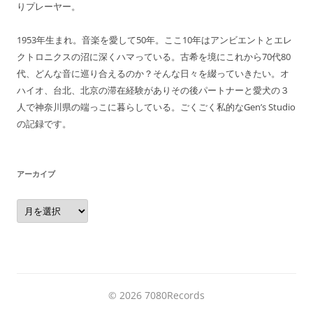
りプレーヤー。
1953年生まれ。音楽を愛して50年。ここ10年はアンビエントとエレ
クトロニクスの沼に深くハマっている。古希を境にこれから70代80
代、どんな音に巡り合えるのか？そんな日々を綴っていきたい。オ
ハイオ、台北、北京の滞在経験がありその後パートナーと愛犬の３
人で神奈川県の端っこに暮らしている。ごくごく私的なGen’s Studio
の記録です。
アーカイブ
ア
ー
カ
イ
ブ