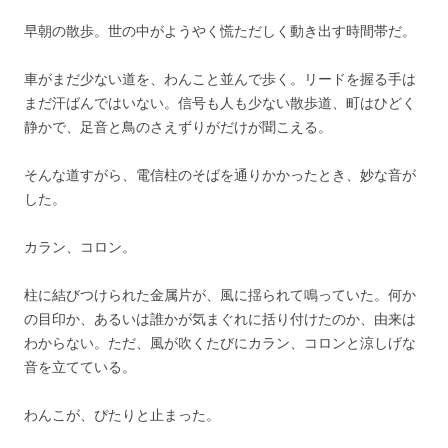
早朝の散歩。世の中がようやく慌ただしく動き出す時間帯だ。
車がまだ少ない道を、わんこと並んで歩く。リードを握る手は
まだ汗ばんではいない。信号も人も少ない散歩道、町はひどく
静かで、足音と鳥のさえずりがだけが聞こえる。
そんな道すがら、電信柱のそばを通りかかったとき、妙な音が
した。
カラン、コロン。
柱に結びつけられた金属片が、風に揺られて鳴っていた。何か
の目印か、あるいは誰かが気まぐれに括り付けたのか、由来は
わからない。ただ、風が吹くたびにカラン、コロンと涼しげな
音を立てている。
わんこが、ぴたりと止まった。