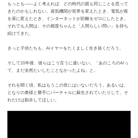
もっとも――よく考えれば、どの時代の親も同じことを思って
きたのかもしれない。蒸気機関が世界を変えたとき、電気が夜
を昼に変えたとき、インターネットが距離をゼロにしたとき。
それでも人間は、その都度ちゃんと「人間らしい問い」を持ち
続けてきた。
きっと子供たちも、AIイヤーをたくましく生き抜くだろう。
そして20年後、彼らはこう言うに違いない。「あのころのAIっ
て、まだ全然たいしたことなかったよね」と。
それを聞く頃、私はもうこの世にはいないだろう。あるいは、
となりの奥様と勝手にバーチャルに蘇生されていたりして。そ
れだけは勘弁してほしい。