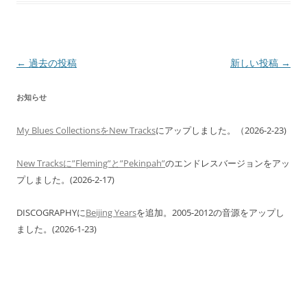
投
←
過去の投稿
新しい投稿
→
稿
お知らせ
ナ
ビ
My Blues CollectionsをNew Tracks
にアップしました。（2026-2-23)
ゲ
ー
New Tracksに”Fleming”と”Pekinpah”
のエンドレスバージョンをアッ
シ
プしました。(2026-2-17)
ョ
DISCOGRAPHYに
Beijing Years
を追加。2005-2012の音源をアップし
ン
ました。(2026-1-23)