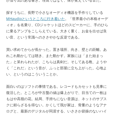
か湿り気のある響き。理屈ではなく、体が覚えている音だ。
探すうちに、長野で小さなオーディオ機器を手作りしている
MHaudioというところに行き着いた
。「世界最小の本格オーデ
ィオ」を名乗り、CDジャケットほどのスピーカーに、手のひら
に乗るアンプをこしらえている。大きく重く、お金を出せば良
い音、という常識へのささやかな反逆である。
買い求めてからが長かった。置き場所、向き、壁との距離。あ
れこれ動かしては聴き、また動かす。家族には「また始まっ
た」と呆れられたが、こちらは真剣だ。そしてある晩、ようや
く「これだ」という音が、ふっと部屋に立ち上がった。心地よ
い、というのはこういうことか。
面白いのはソフトの事情である。レコードもカセットも見事に
復活した。ところが中古盤の値は爆上がりで、目当ての一枚は
もはや高嶺の花。結局、手持ちにない音源は、ネットのサブス
クに頼らざるを得ない。かくして我が家は、骨董のようなアナ
ログと、最新のデジタルが同居する、いささか節操のないハイ