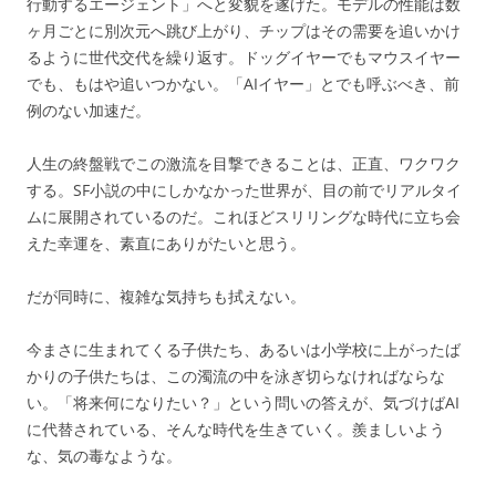
行動するエージェント」へと変貌を遂げた。モデルの性能は数
ヶ月ごとに別次元へ跳び上がり、チップはその需要を追いかけ
るように世代交代を繰り返す。ドッグイヤーでもマウスイヤー
でも、もはや追いつかない。「AIイヤー」とでも呼ぶべき、前
例のない加速だ。
人生の終盤戦でこの激流を目撃できることは、正直、ワクワク
する。SF小説の中にしかなかった世界が、目の前でリアルタイ
ムに展開されているのだ。これほどスリリングな時代に立ち会
えた幸運を、素直にありがたいと思う。
だが同時に、複雑な気持ちも拭えない。
今まさに生まれてくる子供たち、あるいは小学校に上がったば
かりの子供たちは、この濁流の中を泳ぎ切らなければならな
い。「将来何になりたい？」という問いの答えが、気づけばAI
に代替されている、そんな時代を生きていく。羨ましいよう
な、気の毒なような。