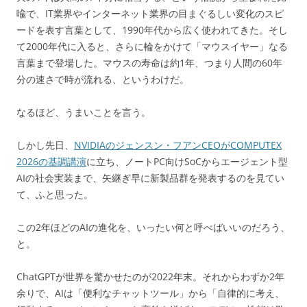
喩で、IT業界やインターネット業界の目まぐるしい変化のスピ
ードを表す言葉として、1990年代から広く使われてきた。そし
て2000年代に入ると、さらに輪をかけて「マウスイヤー」なる
言葉まで登場した。マウスの寿命は約1年、つまり人間の60年
分の速さで時が流れる、というわけだ。
なるほど、うまいことを言う。
しかし先日、
NVIDIAのジェンスン・フアンCEOがCOMPUTEX
2026の基調講演
に立ち、ノートPC向けSoCからエージェント型
AIの社会実装まで、矢継ぎ早に新製品群を発表するのを見てい
て、ふと思った。
この2年ほどのAIの進化を、いったい何と呼べばいいのだろう、
と。
ChatGPTが世界を驚かせたのが2022年末。それからわずか2年
余りで、AIは「便利なチャットツール」から「自律的に考え、