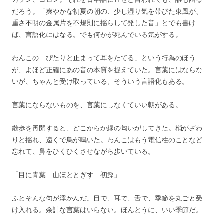
だろう。「爽やかな初夏の朝の、少し湿り気を帯びた東風が、
重さ不明の金属片を不規則に揺らして発した音」とでも書け
ば、言語化にはなる。でも何かが死んでいる気がする。
わんこの「ぴたりと止まって耳をたてる」という行為のほう
が、よほど正確にあの音の本質を捉えていた。言葉にはならな
いが、ちゃんと受け取っている。そういう言語化もある。
言葉にならないものを、言葉にしなくていい朝がある。
散歩を再開すると、どこからか緑の匂いがしてきた。梢がざわ
りと揺れ、遠くで鳥が鳴いた。わんこはもう電信柱のことなど
忘れて、鼻をひくひくさせながら歩いている。
「目に青葉 山ほととぎす 初鰹」
ふとそんな句が浮かんだ。目で、耳で、舌で、季節を丸ごと受
け入れる。余計な言葉はいらない。ほんとうに、いい季節だ。