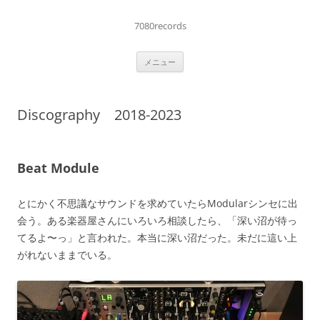
コ
ン
テ
7080records
ン
ツ
へ
メニュー
ス
キ
ッ
プ
Discography 2018-2023
Beat Module
とにかく不思議なサウンドを求めていたらModularシンセに出
会う。ある楽器屋さんにいろいろ相談したら、「深い沼が待っ
てるよ〜っ」と言われた。本当に深い沼だった。未だに這い上
がれないままでいる。