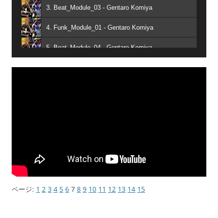
3. Beat_Module_03 - Gentaro Komiya
4. Funk_Module_01 - Gentaro Komiya
5. Beat_Module_04 - Gentaro Komiya
6. Beat_Module_06 - Gentaro Komiya
7. Funk_Module_02 - Gentaro Komiya
ページ:
1
2
3
4
5
6
7
8
9
10
11
12
13
14
15