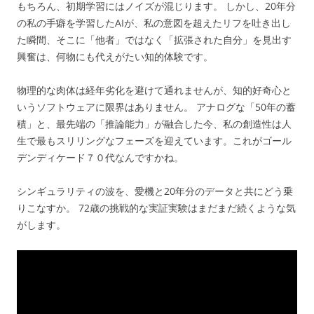
もちろん、初期学習にはノイズが混じります。 しかし、20年分
の私の手癖を学習したAIが、私の意図を超えたリフを吐き出し
た瞬間、そこに「他者」ではなく「拡張された自分」を見出す
興奮は、何物にも代えがたい知的体験です。
物理的な肉体は経年劣化を避けて通れませんが、知的好奇心と
いうソフトウェアに限界はありません。 アナログな「50年の蓄
積」と、最先端の「推論能力」が融合した今、私の創造性は人
生で最もスリリングなフェーズを迎えています。これがゴール
デンディケード７０代なんですかね。
シンギュラリティの波を、愛機と20年分のデータと共にどう乗
りこなすか。 72歳の挑戦的な実証実験はまだまだ続くような気
がします。