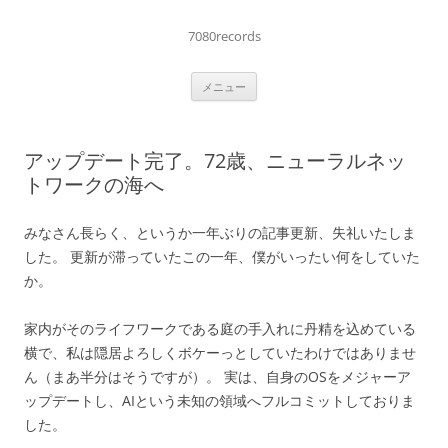
コ
ン
テ
7080records
ン
ツ
へ
メニュー
ス
キ
ッ
プ
アップデート完了。72歳、ニューラルネッ
トワークの海へ
みなさん長らく、というか一年ぶりの記事更新、失礼いたしま
した。 更新が滞っていたこの一年、僕がいったい何をしていた
か。
家内がそのライフワークである庭の手入れに丹精を込めている
横で、私は隠居よろしくボケーっとしていたわけではありませ
ん（まあ半分はそうですが）。 実は、自身のOSをメジャーア
ップデートし、AIという未知の領域へフルコミットしておりま
した。