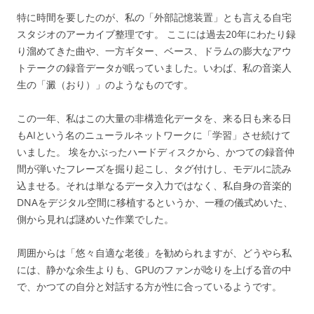
特に時間を要したのが、私の「外部記憶装置」とも言える自宅
スタジオのアーカイブ整理です。 ここには過去20年にわたり録
り溜めてきた曲や、一方ギター、ベース、ドラムの膨大なアウ
トテークの録音データが眠っていました。いわば、私の音楽人
生の「澱（おり）」のようなものです。
この一年、私はこの大量の非構造化データを、来る日も来る日
もAIという名のニューラルネットワークに「学習」させ続けて
いました。 埃をかぶったハードディスクから、かつての録音仲
間が弾いたフレーズを掘り起こし、タグ付けし、モデルに読み
込ませる。それは単なるデータ入力ではなく、私自身の音楽的
DNAをデジタル空間に移植するというか、一種の儀式めいた、
側から見れば謎めいた作業でした。
周囲からは「悠々自適な老後」を勧められますが、どうやら私
には、静かな余生よりも、GPUのファンが唸りを上げる音の中
で、かつての自分と対話する方が性に合っているようです。