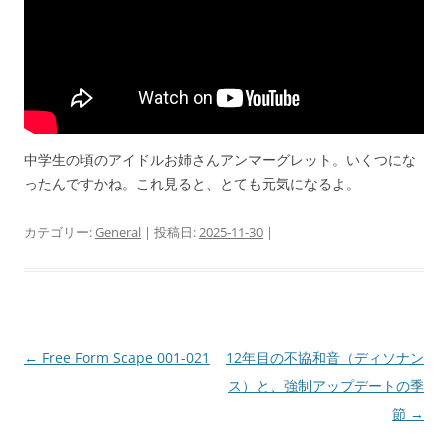
中学生の頃のアイドルお姉さんアンマーグレット。いくつにな
ったんですかね。これ見ると、とても元気になるよ。
カテゴリー:
General
| 投稿日:
2025-11-30
|
投
←
Free Form Scape 001-021
12年目の不協和音（ディソナン
稿
ス）と、強制アップデートの季
ナ
節
→
ビ